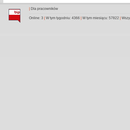
|
Dla pracowników
Online: 3
|
W tym tygodniu: 4366
|
W tym miesiącu: 57822
|
Wszys