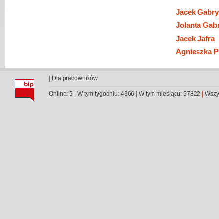
Jacek Gabry
Jolanta Gabr
Jacek Jafra
Agnieszka P
|
Dla pracowników
Online: 5
|
W tym tygodniu: 4366
|
W tym miesiącu: 57822
|
Wszys